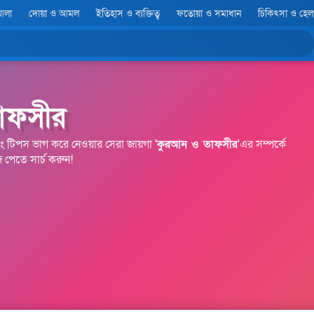
আলা
দোয়া ও আমল
ইতিহাস ও ব্যক্তিত্ব
ফতোয়া ও সমাধান
চিকিৎসা ও হে
াফসীর
 এবং টিপস ভাগ করে নেওয়ার সেরা জায়গা '
কুরআন ও তাফসীর
'এর সম্পর্কে
ে পেতে সার্চ করুন!