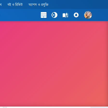
লথ
বই ও রিভিউ
অ্যাপস ও প্রযুক্তি