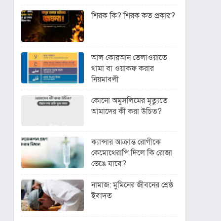
শিরক কি? শিরক কত প্রকার?
আল কোরআন তেলাওয়াতে
থামা বা ওয়াকফ করার
নিয়মাবলী
কোনো অমুসলিমের মৃত্যুতে
আমাদের কী করা উচিত?
ক্যান্সার আক্রান্ত রোগীকে
কেমোথেরাপি দিলে কি রোজা
ভেঙে যাবে?
নামাজ: মুমিনের জীবনের শ্রেষ্ঠ
ইবাদত