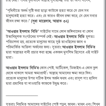
ঠাই নেই। পবিত্র কুরআনে আল্লাহ সুবাহানহু ওয়া তা'আলা বলেন,
"পৃথিবীতে অনর্থ সৃষ্টি করা ছাড়া কাউকে হত্যা করে সে যেন সব
মানুষকেই হত্যা করে। এবং যে কারও জীবন রক্ষা করে, সে যেন সবার
জীবন রক্ষা করে।"
(সূরা মায়েদাহ, আয়াত ৩২)
"
আওয়ার ইসলাম বিডি
" সাইটের সাথে কোন জঙ্গিবাদের বা কোন
উস্কানিমূলক সংগঠনের সম্পর্ক নেই।
আওয়ার ইসলাম বিডি
মূলতঃ
পরিচালনা হয়, প্রত্যেক মানুষের কাছে সুষ্ঠ তাওহিদের জ্ঞান ও
পরিমার্জিত আক্বিদা অর্জনের জন্য। সুতরাং
আওয়ার ইসলাম বিডি'র
দ্বারা আল্লাহর বানী প্রচার করা হচ্ছে একজন মুসলিম হিসেবে এই সাইট
দ্বারা।
আওয়ার ইসলাম বিডি'র
কোন পোষ্ট, আর্টিকেল, ডিজাইন-এ কোন ভুল
থেকে থাকলে আমরা ক্ষমাপ্রার্থী। আল্লাহ আমাদের ক্ষমা করে দিন।
প্রত্যেক মানুষের উপর সঠিক ইলম অর্জন ফরয এবং রাসূল সাঃ হাদিস
দ্বারা প্রমানিত যা দাওয়াতি কাজকে উদ্বুদ্ধ করে।
_______________
সুতরাং নিয়মিত আমাদের সাইটের পোষ্ট পড়ুন, জানুন। মানুন এবং শিখুন