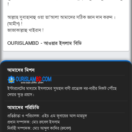
!
আল্লাহ সুবাহানাহু ওয়া তা'আলা আমাদের সঠিক জ্ঞান দান করুন ।
(আমীণ) !
জাজাকাল্লাহু খাইরান !
OURISLAMBD - আওয়ার ইসলাম বিডি
আমাদের মিশন
ইন্টারনেটের মাধ্যমে ইসলামের সুমহান বাণী প্রত্যেক নর-নারীর নিকট পৌঁছে
দেয়ার ক্ষুদ্র প্রয়াস।
আমাদের পরিচিতি
প্রতিষ্ঠাতা ও পরিচালক: এইচ এম জুবায়ের আল-মাহমুদ
প্রধান সম্পাদক: মোঃ রুবেল ইসলাম
নির্বাহী সম্পাদক: মোঃ আব্দুল কাদির (রুবেল)