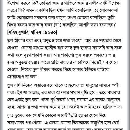
উপেক্ষা করবে কি? তোমরা আমার খাতিরে আমার সঙ্গীর ত্রুটি উপেক্ষা
করবে কি? এমন একদিন ছিল যখন আমি বলেছিলাম, হে লোকসকল!
আমি তোমাদের সকলের জন্য রাসুল, তখন তোমরা বলেছিলে, তুমি
মিথ্যা বলেছ আর আবু বকর (রা.) বলেছিল, আপনি সত্য বলেছেন।’
[সহিহ বুখারি, হাদিস : ৪৬৪০]
ভুল স্বীকার করা এবং অনুতপ্ত হয়ে ক্ষমা চাওয়া। আর এর দায়ভার মেনে
নেওয়া। কোনো মাধ্যম ব্যতীত যার সঙ্গে ভুল হয়েছে সরাসরি তার সঙ্গে
কথা বলে দুঃখ প্রকাশ করা। আর প্রকাশ্যে ভুল করলে প্রকাশ্যে তার
জন্য অনুতপ্ত হওয়া। কারো প্রতি দায়ভার না চাপিয়ে নিজেই সব মেনে
নেওয়া। নিজের ভুল স্বীকার করতে গিয়ে আকার-ইঙ্গিতে কাউকে
দোষারোপ না করা।
ভুল যদি নিজের অজান্তে হয়ে থাকে তাহলেও তা মানুষের সামনে স্পষ্ট
করা। ইন শা আল্লাহ, এর দ্বারা আপনার সম্মান বৃদ্ধি হবে। তবে বারবার
যেন একই ভুল করা থেকে পূর্ণ সতর্ক থাকা, নয়তো এর কারণে মানুষের
মধ্যে আপনার তথা ওজন কমে যাবে। উল্টো আপনি হবেন হাসির পাত্র।
কৃত ভুলের কারণে যদি কোনো সংকট তৈরি হয় তা মেনে নিয়ে
সমাধানের পথ খোঁজা। এ ক্ষেত্রে কোনো তিরস্কারের সম্মুখীন হলে ধৈর্য
ধারণ করা। তার সঙ্গে অহেতুক তর্কে না জড়ানো; বরং অনুশোচনা প্রকাশ