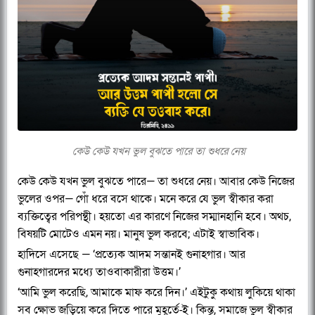
কেউ কেউ যখন ভুল বুঝতে পারে তা শুধরে নেয়
কেউ কেউ যখন ভুল বুঝতে পারে— তা শুধরে নেয়। আবার কেউ নিজের
ভুলের ওপর— গোঁ ধরে বসে থাকে। মনে করে যে ভুল স্বীকার করা
ব্যক্তিত্বের পরিপন্থী। হয়তো এর কারণে নিজের সম্মানহানি হবে। অথচ,
বিষয়টি মোটেও এমন নয়। মানুষ ভুল করবে; এটাই স্বাভাবিক।
হাদিসে এসেছে — ‘প্রত্যেক আদম সন্তানই গুনাহগার। আর
গুনাহগারদের মধ্যে তাওবাকারীরা উত্তম।’
‘আমি ভুল করেছি, আমাকে মাফ করে দিন।’ এইটুকু কথায় লুকিয়ে থাকা
সব ক্ষোভ জড়িয়ে করে দিতে পারে মুহূর্তে-ই। কিন্তু, সমাজে ভুল স্বীকার