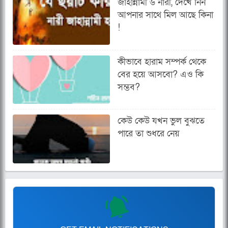
জাহান্নামী ৬ নারী, দেখে নিন
আপনার সাথে মিল আছে কিনা
!
কীভাবে হারাম সম্পর্ক থেকে
বের হয়ে আসবো? এও কি
সম্ভব?
কেউ কেউ যখন ভুল বুঝতে
পারে তা শুধরে নেয়