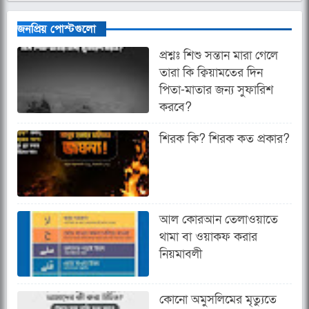
জনপ্রিয় পোস্টগুলো
প্রশ্নঃ শিশু সন্তান মারা গেলে
তারা কি ক্বিয়ামতের দিন
পিতা-মাতার জন্য সুফারিশ
করবে?
শিরক কি? শিরক কত প্রকার?
আল কোরআন তেলাওয়াতে
থামা বা ওয়াকফ করার
নিয়মাবলী
কোনো অমুসলিমের মৃত্যুতে