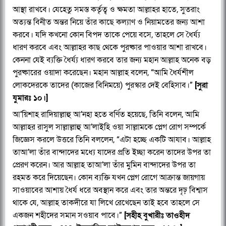
আস্থা রাখবে। যেহেতু সমস্ত কর্তৃত্ব ও ক্ষমতা আল্লাহর হাতে, সুতরাং
অত্যন্ত বিনীত অন্তর নিয়ে তাঁর কাছে কল্যাণ ও নিয়ামতের জন্য আশা
করবে। যদি কখনো কোন বিপদ তাকে পেয়ে বসে, তাহলে সে ধৈর্য্য
ধারণ করবে এবং আল্লাহর কাছ থেকে পুরষ্কার পাওয়ার আশা রাখবে।
কেননা যেই ব্যক্তি ধৈর্য্য ধারণ করবে তার জন্য মহান আল্লাহ অনেক বড়
পুরষ্কারের ওয়াদা করেছেন। মহান আল্লাহ বলেন, “আমি ধৈর্যশীল
লোকদেরকে তাদের (কাজের বিনিময়ে) পুরস্কার দেই বেহিসাব।”
[সুরা
যুমারঃ ১০।]
আ’য়িশাহ রাদিয়াল্লাহু আ’নহা হতে বর্ণিত হয়েছে, তিনি বলেন, আমি
আল্লাহর রাসুল সাল্লাল্লাহু আ’লাইহি ওয়া সাল্লামকে প্লেগ রোগ সম্পর্কে
জিজ্ঞেস করলে উত্তরে তিনি বললেন, “এটা হচ্ছে একটি আযাব। আল্লাহ
তাআ’লা তাঁর বান্দাদের মধ্যে যাদের প্রতি ইচ্ছা করেন তাদের উপর তা
প্রেরণ করেন। আর আল্লাহ তাআ’লা তাঁর মুমিন বান্দাদের উপর তা
রহমত করে দিয়েছেন। কোন ব্যক্তি যখন প্লেগ রোগে আক্রান্ত জায়গায়
সাওয়াবের আশায় ধৈর্য ধরে অবস্থান করে এবং তার অন্তরে দৃঢ় বিশ্বাস
থাকে যে, আল্লাহ তাকদীরে যা লিখে রেখেছেন তাই হবে তাহলে সে
একজন শহীদের সমান সওয়াব পাবে।”
[সহীহ বুখারীঃ তাওহীদ