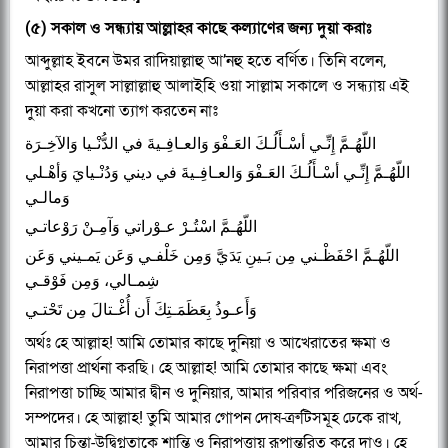
(৫) সকাল ও সন্ধ্যায় আল্লাহর কাছে কল্যাণের জন্য দুয়া করাঃ
আব্দুল্লাহ ইবনে উমর রাদিয়াল্লাহু আ’নহু হতে বর্ণিত। তিনি বলেন,
আল্লাহর রাসুল সাল্লাল্লাহু আলাইহি ওয়া সাল্লাম সকালে ও সন্ধ্যায় এই
দুয়া করা কখনো ত্যাগ করতেন নাঃ
اللّهُـمَّ إِنِّـي أسْـأَلُـكَ العَـفْوَ وَالعـافِـيةَ في الدُّنْـيا وَالآخِـرَة
اللّهُـمَّ إِنِّـي أسْـأَلُـكَ العَـفْوَ وَالعـافِـيةَ في ديني وَدُنْـيايَ وَأهْـلي
وَمالـي
اللّهُـمَّ اسْتُـرْ عـوْراتي وَآمِـنْ رَوْعاتـي
اللّهُـمَّ احْفَظْـني مِن بَـينِ يَدَيَّ وَمِن خَلْفـي وَعَن يَمـيني وَعَن
شِمـالي، وَمِن فَوْقـي
وَأَعـوذُ بِعَظَمَـتِكَ أَن أُغْـتالَ مِن تَحْتـي
অর্থঃ হে আল্লাহ! আমি তোমার কাছে দুনিয়া ও আখেরাতের ক্ষমা ও
নিরাপত্তা প্রার্থনা করছি। হে আল্লাহ! আমি তোমার কাছে ক্ষমা এবং
নিরাপত্তা চাচ্ছি আমার দ্বীন ও দুনিয়ার, আমার পরিবার পরিজনের ও অর্থ-
সম্পদের। হে আল্লাহ! তুমি আমার গোপন দোষ-ত্রুটিসমূহ ঢেকে রাখ,
আমার চিন্তা-উদ্বিগ্নতাকে শান্তি ও নিরাপত্তায় রূপান্তরিত করে দাও। হে