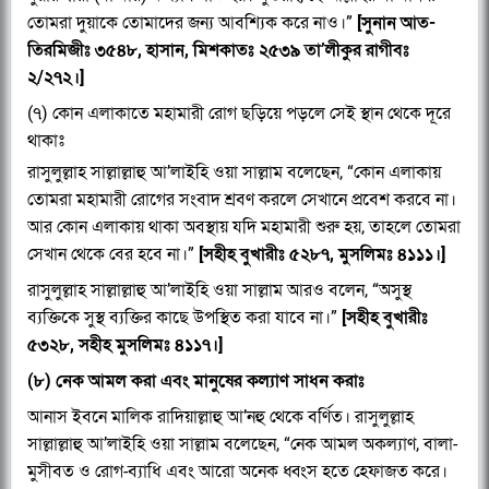
তোমরা দুয়াকে তোমাদের জন্য আবশ্যিক করে নাও।”
[সুনান আত-
তিরমিজীঃ ৩৫৪৮, হাসান, মিশকাতঃ ২৫৩৯ তা’লীকুর রাগীবঃ
২/২৭২।]
(৭) কোন এলাকাতে মহামারী রোগ ছড়িয়ে পড়লে সেই স্থান থেকে দূরে
থাকাঃ
রাসুলুল্লাহ সাল্লাল্লাহু আ’লাইহি ওয়া সাল্লাম বলেছেন, “কোন এলাকায়
তোমরা মহামারী রোগের সংবাদ শ্রবণ করলে সেখানে প্রবেশ করবে না।
আর কোন এলাকায় থাকা অবস্থায় যদি মহামারী শুরু হয়, তাহলে তোমরা
সেখান থেকে বের হবে না।”
[সহীহ বুখারীঃ ৫২৮৭, মুসলিমঃ ৪১১১।]
রাসুলুল্লাহ সাল্লাল্লাহু আ’লাইহি ওয়া সাল্লাম আরও বলেন, “অসুস্থ
ব্যক্তিকে সুস্থ ব্যক্তির কাছে উপস্থিত করা যাবে না।”
[সহীহ বুখারীঃ
৫৩২৮, সহীহ মুসলিমঃ ৪১১৭।]
(৮) নেক আমল করা এবং মানুষের কল্যাণ সাধন করাঃ
আনাস ইবনে মালিক রাদিয়াল্লাহু আ’নহু থেকে বর্ণিত। রাসুলুল্লাহ
সাল্লাল্লাহু আ’লাইহি ওয়া সাল্লাম বলেছেন, “নেক আমল অকল্যাণ, বালা-
মুসীবত ও রোগ-ব্যাধি এবং আরো অনেক ধ্বংস হতে হেফাজত করে।