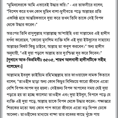
“মুমিনদেরকে আমি এভাবেই উদ্ধার করি।” - এর তাফসীরে বলেন,
“বিশেষ করে যখন কোন মুমিন বালা-মুসীবতে পড়ে আল্লাহর প্রতি
একনিষ্ঠ হয়ে আন্তরিকভাবে দুয়া করে তখন তিনি তাকে সেই বিপদ
থেকে উদ্ধার করেন।”
অতঃপর তিনি রাসুলুল্লাহ সাল্লাল্লাহু আ’লাইহি ওয়া সাল্লামের এই হাদীস
বর্ণনা করেছেন, “কোনো মুসলিম ব্যক্তি যদি এই দুয়া ইউনুসের সাহায্যে
আল্লাহর নিকট কিছু চাইবে, আল্লাহ তা কবুল করবেন।” অন্য হাদীস
অনুযায়ী, “এই দুয়া পড়লে আল্লাহ তার দুঃশ্চিন্তা দূর করে দিবেন।”
[সুনানে আত-তিরমিযীঃ ৩৫০৫, শায়খ আলবানী হাদীসটিকে সহীহ
বলেছেন।]
আল্লামাহ ইবনুল ক্বাইয়্যিম রহি’মাহুল্লাহ তার ফাওয়ায়েদ নামক কিতাবে
বলেন, “তাওহীদ ছাড়া অন্য কোন কিছুর বিনিময়ে কারো জীবনে এতো
বেশি বিপদ-আপদ দূর হয়না। সেইজন্য বিপদ আপদের সময় যেই দুয়া
পড়তে হয় তা হচ্ছে কালেমা তাওহীদ এবং দুয়া ইউনুস, বিপদে পড়ে যে
ব্যক্তি এই দুয়া পড়ে, আল্লাহ তাকে বিপদ থেকে উদ্ধার করেন। পক্ষান্তরে
শিরকের মতো অন্য কোন পাপ কারো জীবনে এতো বড় বিপদ ডেকে
আনেনা। তাওহীদের মাধ্যমে বান্দা তার রব্বের কাছে খুঁজে পায়