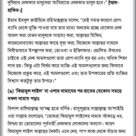
দুনিয়ার নেককার মানুষেরা আখিরাতে নেককার মানুষ হবে।”
[আল-
হাকিম।]
ইমাম ইবনুল ক্বাইয়্যিম রহি’মাহুল্লাহ বলেন, “যেই সমস্ত কারণে রোগ-
ব্যাধি থেকে মুক্তি পাওয়া যায় তার মধ্যে অন্যতম হচ্ছে যেকোন নেক
আমল করা যেমন মানুষকে সাহায্য করা, আল্লাহর যিকির,
কায়মনোবাক্যে আল্লাহর কাছে দুয়া করা, নিজেকে আল্লাহর সামনে
বিনীতভাবে উপস্থাপন করা, তোওবা ও ইস্তিগফার। প্রচলিত ঔষধের
চাইতে এই নেক আমলগুলো দ্বারা রোগ-ব্যাধি দূর হয় এবং অধিক শিফা
লাভ হয়। কিন্তু এটা নির্ভর করে ব্যক্তি এই আমলগুলোর জন্য কিভাবে
নিজেকে প্রস্তুত করে, এই আমলগুলো এবং তার উপকারের প্রতি ব্যক্তির
বিশ্বাস কতটুকু তার উপরে।”
(৯) ‘কিয়ামুল লাইল’ বা এশার নামাযের পর রাতের যেকোন সময়ে
নফল নামায পড়াঃ
বিলাল রাদিয়াল্লাহু আ’নহু হতে বর্ণিত। রাসুলুল্লাহ সাল্লাল্লাহু আ’লাইহি
ওয়া সাল্লাম বলেছেন, “তোমরা কিয়ামুল লাইলের নামায আঁকড়ে ধর,
নিশ্চয় তা তোমাদের পূর্ববর্তী নেককার লোকদের অভ্যাস। কারণ
কিয়ামুল লাইল আল্লাহর নৈকট্য এনে দেয়, পাপ কাজ থেকে বাঁচার জন্য