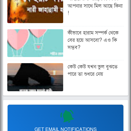
আপনার সাথে মিল আছে কিনা
!
কীভাবে হারাম সম্পর্ক থেকে
বের হয়ে আসবো? এও কি
সম্ভব?
কেউ কেউ যখন ভুল বুঝতে
পারে তা শুধরে নেয়
GET EMAIL NOTIFICATIONS