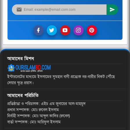
আমাদের মিশন
ইন্টারনেটের মাধ্যমে ইসলামের সুমহান বাণী প্রত্যেক নর-নারীর নিকট পৌঁছে
দেয়ার ক্ষুদ্র প্রয়াস।
আমাদের পরিচিতি
প্রতিষ্ঠাতা ও পরিচালক: এইচ এম জুবায়ের আল-মাহমুদ
প্রধান সম্পাদক: মোঃ রুবেল ইসলাম
নির্বাহী সম্পাদক: মোঃ আব্দুল কাদির (রুবেল)
বার্তা সম্পাদক: মোঃ আরিফুল ইসলাম