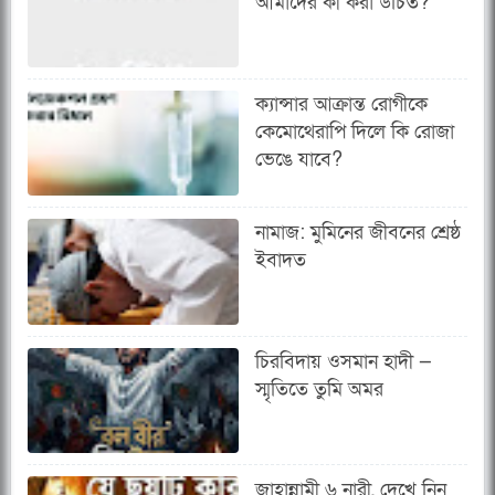
আমাদের কী করা উচিত?
ক্যান্সার আক্রান্ত রোগীকে
কেমোথেরাপি দিলে কি রোজা
ভেঙে যাবে?
নামাজ: মুমিনের জীবনের শ্রেষ্ঠ
ইবাদত
চিরবিদায় ওসমান হাদী —
স্মৃতিতে তুমি অমর
জাহান্নামী ৬ নারী, দেখে নিন