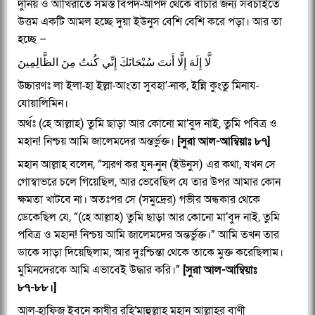
দুনিয় ও আখিরাতে সমস্ত বিপদ-আপদ থেকে বাঁচার জন্য সবচাইতে
উত্তম একটি আমল হচ্ছে দুয়া ইউনুস বেশি বেশি করে পড়া। আর তা
হচ্ছে –
لَّا إِلَهَ إِلَّا أَنتَ سُبْحَانَكَ إِنِّي كُنتُ مِنَ الظَّالِمِينَ
উচ্চারণঃ লা ইলা-হা ইল্লা-আংতা সুবহা’-নাক, ইন্নি কুংতু মিনায-
যোয়ালিমিন।
অর্থঃ (হে আল্লাহ) তুমি ছাড়া আর কোনো মা’বুদ নাই, তুমি পবিত্র ও
মহান! নিশ্চয় আমি জালেমদের অন্তর্ভুক্ত।
[সুরা আল-আম্বিয়াঃ ৮৭]
মহান আল্লাহ বলেন, “স্মরণ কর যুন-নুন (ইউনুস) এর কথা, যখন সে
গোস্বাভরে চলে গিয়েছিল, আর ভেবেছিল যে তার উপর আমার কোন
ক্ষমতা খাটবে না। অতঃপর সে (সমুদ্রের) গভীর অন্ধকার থেকে
ডেকেছিল যে, “(হে আল্লাহ) তুমি ছাড়া আর কোনো মা’বুদ নাই, তুমি
পবিত্র ও মহান! নিশ্চয় আমি জালেমদের অন্তর্ভুক্ত।” আমি তখন তার
ডাকে সাড়া দিয়েছিলাম, আর দুঃশ্চিন্তা থেকে তাকে মুক্ত করেছিলাম।
মুমিনদেরকে আমি এভাবেই উদ্ধার করি।”
[সুরা আল-আম্বিয়াঃ
৮৭-৮৮।]
আল-হাফিজ ইবনে কাষীর রহি’মাহুল্লাহ মহান আল্লাহর বাণী