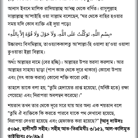
আনাস ইবনে মালিক রাদিয়াল্লাহু আ’নহু থেকে বর্ণিত। রাসুলুল্লাহ
সাল্লাল্লাহু আ’লাইহি ওয়া সাল্লাম বলেছেন, “ঘর থেকে বাহির হওয়ার
সময় যদি কোন ব্যক্তি এই দুয়া পড়েঃ
«بِسْمِ اللَّهِ، تَوَكَّلْتُ عَلَى اللَّهِ، وَلَاَ حَوْلَ وَلَا قُوَّةَ إِلاَّ بِاللَّهِ»
উচ্চারণঃ বিসমিল্লাহ, তাওয়্যাককালতু আ’লাল্লা-হি ওয়ালা হা’ওয়া ওয়ালা
ক্বুওয়াতা ইল্লা বিল্লাহ।
অর্থঃ আল্লাহর নামে (বের হচ্ছি)। আল্লাহর উপর ভরসা করলাম। আর
আল্লাহর সাহায্য ছাড়া (পাপ কাজ থেকে দূরে থাকার) কোনো উপায়
এবং (সৎ কাজ করার) কোনো শক্তি কারো নেই।
তাহলে তাকে বলা হয়, “তুমি হেদায়েত প্রাপ্ত হয়েছো, (অনিষ্ট হতে) রক্ষা
পেয়েছো এবং নিরাপত্তা অবলম্বন করেছো।”
শয়তান তখন তার থেকে দূরে সরে যায় আর অন্য এক শয়তান বলে
“তুমি ঐ ব্যক্তিকে কি করতে পারবে যাকে পথ দেখানো হয়েছে,
নিরাপত্তা দেওয়া হয়েছে এবং হেফাজত করা হয়েছে?”
[আবু দাউদঃ
৫০৯৫, হাদীসটি সহীহ। সহীহ আত-তিরমিযীঃ ৩/১৫১, আল-কালিমুত
তাইয়্যিবঃ ৫৮/৪৯।]