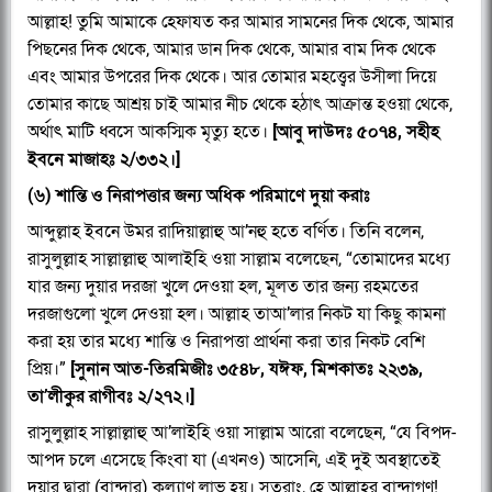
আল্লাহ! তুমি আমাকে হেফাযত কর আমার সামনের দিক থেকে, আমার
পিছনের দিক থেকে, আমার ডান দিক থেকে, আমার বাম দিক থেকে
এবং আমার উপরের দিক থেকে। আর তোমার মহত্ত্বের উসীলা দিয়ে
তোমার কাছে আশ্রয় চাই আমার নীচ থেকে হঠাৎ আক্রান্ত হওয়া থেকে,
অর্থাৎ মাটি ধ্বসে আকস্মিক মৃত্যু হতে।
[আবু দাউদঃ ৫০৭৪, সহীহ
ইবনে মাজাহঃ ২/৩৩২।]
(৬) শান্তি ও নিরাপত্তার জন্য অধিক পরিমাণে দুয়া করাঃ
আব্দুল্লাহ ইবনে উমর রাদিয়াল্লাহু আ’নহু হতে বর্ণিত। তিনি বলেন,
রাসুলুল্লাহ সাল্লাল্লাহু আলাইহি ওয়া সাল্লাম বলেছেন, “তোমাদের মধ্যে
যার জন্য দুয়ার দরজা খুলে দেওয়া হল, মূলত তার জন্য রহমতের
দরজাগুলো খুলে দেওয়া হল। আল্লাহ তাআ’লার নিকট যা কিছু কামনা
করা হয় তার মধ্যে শান্তি ও নিরাপত্তা প্রার্থনা করা তার নিকট বেশি
প্রিয়।”
[সুনান আত-তিরমিজীঃ ৩৫৪৮, যঈফ, মিশকাতঃ ২২৩৯,
তা’লীকুর রাগীবঃ ২/২৭২।]
রাসুলুল্লাহ সাল্লাল্লাহু আ’লাইহি ওয়া সাল্লাম আরো বলেছেন, “যে বিপদ-
আপদ চলে এসেছে কিংবা যা (এখনও) আসেনি, এই দুই অবস্থাতেই
দুয়ার দ্বারা (বান্দার) কল্যাণ লাভ হয়। সুতরাং, হে আল্লাহর বান্দাগণ!