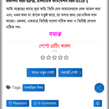
প্রকাশনী নম্বর-৩৪৭৪, ইসলামিক ফাউন্ডেশন নম্বর-৩২২৫।]
আমি আল্লাহর কাছে দুয়া করি, তিনি যেন আমাদেরকে নেক আমল করা
এবং এমন কথা যা তাঁকে সন্তুষ্ট করে, তা বলার জন্য তোওফিক দান
করেন। কেননা, একমাত্র তিনিই বলেন সঠিক কথা ও তিনিই দেখান
সঠিক পথ।
সমাপ্ত
পোস্ট রেটিং করুন
আরও নতুন পোষ্ট
পরবর্তী পোষ্ট
Tags:
সাম্প্রতিক বিষয়
Reaction
0 Comment