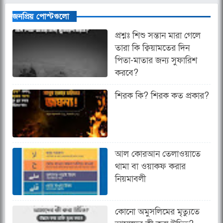
জনপ্রিয় পোস্টগুলো
প্রশ্নঃ শিশু সন্তান মারা গেলে
তারা কি ক্বিয়ামতের দিন
পিতা-মাতার জন্য সুফারিশ
করবে?
শিরক কি? শিরক কত প্রকার?
আল কোরআন তেলাওয়াতে
থামা বা ওয়াকফ করার
নিয়মাবলী
কোনো অমুসলিমের মৃত্যুতে