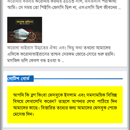
করোনায় করনীয়
করোনায় করনীয় ২০০৩ সাল, এসএসসি পরীক্ষার্থী
আমি। সে সময় তো পিইসি-জেসসি ছিল না, এসএসসি ছিল জীবনের ...
করোনা ভাইরাস উম্মতের ঐক্য এবং কিছু কথা
তখনো আমাদের
এদিকে করোনাভাইরাসের তান্ডব সেরকম জোরে-সোরে শুরু হয়নি।
মসজিদ গুলি কেবল বন্ধ হওয়া শু ...
নোটিশ বোর্ড
আপনি কি ব্লগ কিংবা ফেসবুকে ইসলাম এবং সমসাময়িক বিভিন্ন
বিষয়ে লেখালেখি করেন? তাহলে আপনার লেখা পাঠিয়ে দিন
আমাদের কাছে। বিস্তারিত তথ্যের জন্য আমাদের ফেসবুক পেজে
মেসেজ দিন।