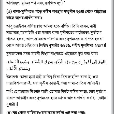
আশ্রয়স্থল, মুক্তির পথ এবং সুরক্ষিত দুর্গ।”
(৩) বালা-মুসীবতে পড়ে কঠিন অবস্থার সম্মুখীন হওয়া থেকে আল্লাহর
কাছে আশ্রয় প্রার্থনা করাঃ
আবু হুরাইরাহ রাদিয়াল্লাহু আ’নহু হতে বর্ণিত। তিনি বলেন, নাবী
সাল্লাল্লাহু আ’লাইহি ওয়া সাল্লাম বালা মুসীবতের কঠোরতা, দুর্ভাগ্যে
পতিত হওয়া, ভাগ্যের অশুভ পরিণতি এবং দুশমনের আনন্দিত হওয়া
থেকে আশ্রয় চাইতেন।
[সহীহ বুখারীঃ ৬৬১৬, সহীহ মুসলিমঃ ২৭০৭।]
মুনাজাতের সময় আরবী কিংবা বাংলাতে এইভাবে দুয়া করা যায়ঃ
اللهمَّ إنِّي أعُوذُ بِكَ مِنْ جَهْدِ الْبَلَاءِ، وَدَرَكِ الشَّقَاءِ، وَسُوءِ الْقَضَاءِ،
وَشَمَاتَةِ الْأَعْدَاءِ
উচ্চারণঃ- আল্লা-হুম্মা ইন্নী আ’উযু বিকা মিন জাহদিল বালা-ই, ওয়া
দারাকিশ-শাক্বা-ই, ওয়া সূ-ঈল ক্বাদ্বা-ই, ওয়া শামা-তাতিল আ’দা-ই।
অর্থঃ হে আল্লাহ! নিশ্চয়ই আমি তোমার নিকট কঠিন অবস্থা, চরম দুর্ভাগ্য,
খারাপ তাক্বদীর এবং দুশমনের হাসি থেকে আশ্রয় প্রার্থনা করছি। [সহীহ
বুখারী।]
(৪) ঘর থেকে বাহির হওয়ার সময় সর্বদা এই দুয়া পড়াঃ