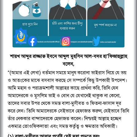
শায়খ আব্দুর রাজ্জাক্ব ইবনে আব্দুল মুহসিন আল-বদর হা’ফিজাহুল্লাহ
বলেন,
“(আমার এই লেখা) বর্তমান সময়ে মানুষ করোনা ভাইরাস নিয়ে যে ভয়
ও আতংকের মাঝে বসবাস করছে সে সম্পর্কে কিছু উপকারী উপদেশ।
আমি মহান ও পরাক্রমশালী আল্লাহর কাছে প্রার্থনা করি, তিনি যেন
আমাদেরকে ও মুসলিম ভাই ও বোন যে যেখানেই থাকুক না কেনো,
তাদের সবার উপর থেকে সমস্ত বালা-মুসীবত ও ফিতনা-ফাসাদ দূর
করে দেন। তিনি আমাদেরকে সেইভাবে হেফাজত করুন, যেইভাবে তিনি
তাঁর নেককার বান্দাদেরকে হেফাজত করেন। নিশ্চয়ই আল্লাহ হচ্ছেন
একমাত্র তোওফিকদাতা এবং সমস্ত কর্তৃত্ব ও ক্ষমতার অধিকারী।
(১) বালা-মুসীবত আসার পূর্বেই যেই দুয়া পড়তে হয়ঃ