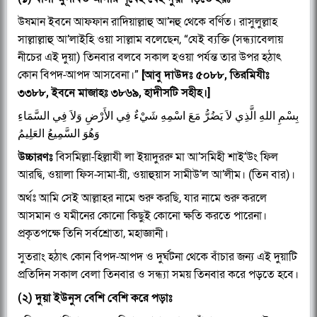
উষমান ইবনে আফফান রাদিয়াল্লাহু আ’নহু থেকে বর্ণিত। রাসুলুল্লাহ
সাল্লাল্লাহু আ’লাইহি ওয়া সাল্লাম বলেছেন, “যেই ব্যক্তি (সন্ধ্যাবেলায়
নীচের এই দুয়া) তিনবার বলবে সকাল হওয়া পর্যন্ত তার উপর হঠাৎ
কোন বিপদ-আপদ আসবেনা।”
[আবু দাউদঃ ৫০৮৮, তিরমিযীঃ
৩৩৮৮, ইবনে মাজাহঃ ৩৮৬৯, হাদীসটি সহীহ।]
بِسْمِ اللهِ الَّذِي لاَ يَضُرُّ مَعَ اسْمِهِ شَيْءٌ فِي الأَرْضِ وَلاَ فِي السَّمَاءِ
وَهُوَ السَّمِيعُ العَلِيمُ
উচ্চারণঃ
বিসমিল্লা-হিল্লাযী লা ইয়াদুররু মা আ’সমিহী শাই’উং ফিল
আরদ্বি, ওয়ালা ফিস-সামা-য়ী, ওয়াহুয়াস সামীউ’ল আ’লীম। (তিন বার)।
অর্থঃ আমি সেই আল্লাহর নামে শুরু করছি, যার নামে শুরু করলে
আসমান ও যমীনের কোনো কিছুই কোনো ক্ষতি করতে পারেনা।
প্রকৃতপক্ষে তিনি সর্বশ্রোতা, মহাজ্ঞানী।
সুতরাং হঠাৎ কোন বিপদ-আপদ ও দুর্ঘটনা থেকে বাঁচার জন্য এই দুয়াটি
প্রতিদিন সকাল বেলা তিনবার ও সন্ধ্যা সময় তিনবার করে পড়তে হবে।
(২) দুয়া ইউনুস বেশি বেশি করে পড়াঃ