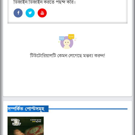
ডিজাইন ডিজাইন করতে পছন্দ করি।
টিউটোরিয়ালটি কেমন লেগেছে মন্তব্য করুন!
সম্পর্কিত পোস্টসমূহ