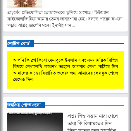
প্রাচুর্যের প্রতিযােগিতা তোমাদেরকে ভুলিয়ে রেখেছে ৷
হিউম্যান
সাইকোলজি নিয়ে আমার তেমন জানাশোনা নেই। বলতে পারেন কখনো
পড়ার আগ্রহ জাগেনি মনে। ইদানীং মান ...
নোটিশ বোর্ড
আপনি কি ব্লগ কিংবা ফেসবুকে ইসলাম এবং সমসাময়িক বিভিন্ন
বিষয়ে লেখালেখি করেন? তাহলে আপনার লেখা পাঠিয়ে দিন
আমাদের কাছে। বিস্তারিত তথ্যের জন্য আমাদের ফেসবুক পেজে
মেসেজ দিন।
জনপ্রিয় পোস্টগুলো
প্রশ্নঃ শিশু সন্তান মারা গেলে
তারা কি ক্বিয়ামতের দিন
পিতা-মাতার জন্য সুফারিশ