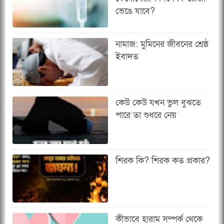
ভেঙে যাবে?
নামাজ: মুমিনের জীবনের শ্রেষ্ঠ
ইবাদত
কেউ কেউ যখন ভুল বুঝতে
পারে তা শুধরে নেয়
শিরক কি? শিরক কত প্রকার?
কীভাবে হারাম সম্পর্ক থেকে