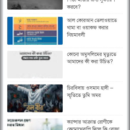
করবে?
আল কোরআন তেলাওয়াতে
থামা বা ওয়াকফ করার
নিয়মাবলী
কোনো অমুসলিমের মৃত্যুতে
আমাদের কী করা উচিত?
চিরবিদায় ওসমান হাদী —
স্মৃতিতে তুমি অমর
ক্যান্সার আক্রান্ত রোগীকে
কেমোথেরাপি দিলে কি রোজা