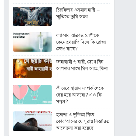
চিরবিদায় ওসমান হাদী —
স্মৃতিতে তুমি অমর
ক্যান্সার আক্রান্ত রোগীকে
কেমোথেরাপি দিলে কি রোজা
ভেঙে যাবে?
জাহান্নামী ৬ নারী, দেখে নিন
আপনার সাথে মিল আছে কিনা
!
কীভাবে হারাম সম্পর্ক থেকে
বের হয়ে আসবো? এও কি
সম্ভব?
হতাশা ও দুশ্চিন্তা নিয়ে
কোর’আনের যে সূরায় বিস্তারিত
আলোচনা করা হয়েছে