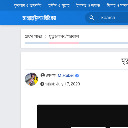
কুরআন ও তাফসীর
হাদীস ও সুন্নাহ
ইবাদত ও নামাজ
ফিকহ ও মাস
প্রথম পাতা
মৃত্যু/কবর/পরকাল
মৃ
লেখক:
M.Rubel
তারিখ: July 17, 2020